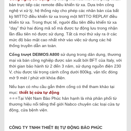
bản trực tiếp các remote điều khiển từ xa. Dựa trên công
nghệ vi xử lý, hệ thống này cho phép các nhân bản của bất
kỳ MITTO điều khiển từ xa trong một MITTO REPLAY điều
khiển từ xa. Trong thực tế, người đầu tiên điều khiển từ xa
“dạy” thứ hai đúng mã số mà được tự động lưu trong nhận
lần đầu tiên nó được sử dụng. Tất cả mọi thứ xảy ra ở các
mức độ bảo mật cao nhất nhờ vào việc sử dụng các hệ
thống truyền dẫn an toàn.
Cổng trượt DEIMOS A800
sử dụng trong dân dụng, thương
mại và bán công nghiệp được sản xuất bởi BFT của Italy, với
thời gian bảo hành từ 2 đến 3 năm, sử dụng nguồn điện 230
V, chịu được tải trọng cánh cổng dưới 800kg, vận tốc đóng
mở 9 mét / phút với khóa điện.
Nếu bạn có nhu cầu gắn thêm cổng có thể tham khảo tại
mục:
thiết bị cửa tự động
⭐️⭐️⭐️Tại Việt Nam Bảo Phúc hân hạnh là nhà phân phối từ
thương hiệu nổi tiếng thế giới Nabco chuyên các loại cửa tự
động, cửa bệnh viện.
CÔNG TY TNHH THIẾT BỊ TỰ ĐỘNG BẢO PHÚC