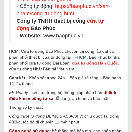
- Cổng tự động:
https://baophuc.vn/san-
pham/cong-tu-dong.html
Công ty TNHH thiết bị cổng
cửa tự
động
Bảo Phúc
-
Website:
www.baophuc.vn
HCM: Cửa tự động Bảo Phúc chuyên thi công lắp đặt và
phân phối thiết bị cửa tự động tại TPHCM. Bảo Phúc là nhà
phân phối cửa tự động Đài Loan,
cửa tự động Hàn Quốc
,
cửa tự động Nhật Bản tại Việt Nam.
Cam kết
: "Khảo sát trong 24h – Báo giá rõ ràng – Bảo hành
12–24 tháng".
EE-Ready
: tích hợp trong hệ thống giúp nhân bản
thiết bị
điều khiển cổng từ xa
dễ dàng, an toàn và bảo mật.
Thông số kỹ thuật
Cổng trượt tự động DEIMOS AC A800V
: chịu được tải trọng
400kg, tốc độ di chuyển 11 mét / phút.
Công nghệ sử dụng
: hệ thống mã hóa mới cho phép nhân