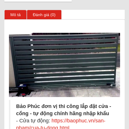
Mô tả
Đánh giá (0)
Bảo Phúc đơn vị thi công lắp đặt cửa -
cổng - tự động chính hãng nhập khẩu
- Cửa tự động:
https://baophuc.vn/san-
pham/cua-tu-dong.html