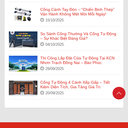
Cổng Cánh Tay Đòn – “Chiến Binh Thép”
Vận Hành Không Mệt Mỏi Mỗi Ngày!
15/10/2025
So Sánh Cổng Thường Và Cổng Tự Động
– Sự Khác Biệt Đáng Giá?
04/10/2025
Thi Công Lắp Đặt Cửa Tự Động Tại KCN
Nhơn Trạch Đồng Nai – Bảo Phúc
29/09/2025
Cổng Tự Động 4 Cánh Xếp Gấp – Tiết
Kiệm Diện Tích, Gia Tăng Giá Trị
20/09/2025
Cửa Tự Động NABCO – Công Nghệ Nhật
Bản Tiên Tiến Trong Từng Đường Nét Thiết
Kế
16/09/2025