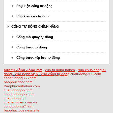
Phụ kiện cổng tự động
Phụ kiện cửa tự động
CỔNG TỰ ĐỘNG CHÍNH HÃNG
Cổng mở quay tự động
Cổng trượt tự động
Cổng trượt xếp lớp tự động
cửa tự động đóng mở
-
cua tu dong nabco
-
sua chua cong tu
dong
-
cửa bệnh viện
-
cửa cổng tự động
cuatudong365.com
congtudong365.com
baophucdoor.com
Baophucautodoor.com
cuatudongbp.com
congtudongbp.com
cuatudong.co
cuabenhvien.com.vn
congtudong24h.vn
baophuc.business.site