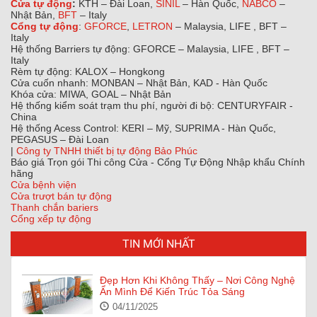
Cửa tự động
:
KTH – Đài Loan,
SINIL
– Hàn Quốc,
NABCO
–
Nhật Bản,
BFT
– Italy
Cổng tự động
:
GFORCE
,
LETRON
– Malaysia, LIFE , BFT –
Italy
Hệ thống Barriers tự động: GFORCE – Malaysia, LIFE , BFT –
Italy
Rèm tự động: KALOX – Hongkong
Cửa cuốn nhanh: MONBAN – Nhật Bản, KAD - Hàn Quốc
Khóa cửa: MIWA, GOAL – Nhật Bản
Hệ thống kiểm soát trạm thu phí, người đi bộ: CENTURYFAIR -
China
Hệ thống Acess Control: KERI – Mỹ, SUPRIMA - Hàn Quốc,
PEGASUS – Đài Loan
|
Công ty TNHH thiết bị tự động Bảo Phúc
Báo giá Trọn gói Thi công Cửa - Cổng Tự Động Nhập khẩu Chính
hãng
Cửa bệnh viện
Cửa trượt bán tự động
Thanh chắn bariers
Cổng xếp tự động
TIN MỚI NHẤT
Đẹp Hơn Khi Không Thấy – Nơi Công Nghệ
Ẩn Mình Để Kiến Trúc Tỏa Sáng
04/11/2025