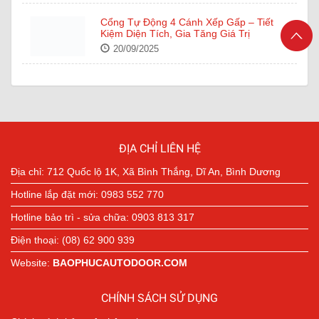
Cổng Tự Động 4 Cánh Xếp Gấp – Tiết
Kiệm Diện Tích, Gia Tăng Giá Trị
20/09/2025
Cửa Tự Động NABCO – Công Nghệ Nhật
Bản Tiên Tiến Trong Từng Đường Nét Thiết
Kế
16/09/2025
ĐỊA CHỈ LIÊN HỆ
Địa chỉ: 712 Quốc lộ 1K, Xã Bình Thắng, Dĩ An, Bình Dương
Hotline lắp đặt mới: 0983 552 770
Hotline bảo trì - sửa chữa: 0903 813 317
Điện thoại: (08) 62 900 939
Website:
BAOPHUCAUTODOOR.COM
CHÍNH SÁCH SỬ DỤNG