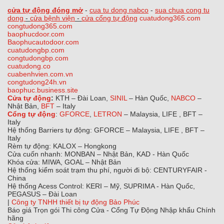
cửa tự động đóng mở
-
cua tu dong nabco
-
sua chua cong tu
dong
-
cửa bệnh viện
-
cửa cổng tự động
cuatudong365.com
congtudong365.com
baophucdoor.com
Baophucautodoor.com
cuatudongbp.com
congtudongbp.com
cuatudong.co
cuabenhvien.com.vn
congtudong24h.vn
baophuc.business.site
Cửa tự động
:
KTH – Đài Loan,
SINIL
– Hàn Quốc,
NABCO
–
Nhật Bản,
BFT
– Italy
Cổng tự động
:
GFORCE
,
LETRON
– Malaysia, LIFE , BFT –
Italy
Hệ thống Barriers tự động: GFORCE – Malaysia, LIFE , BFT –
Italy
Rèm tự động: KALOX – Hongkong
Cửa cuốn nhanh: MONBAN – Nhật Bản, KAD - Hàn Quốc
Khóa cửa: MIWA, GOAL – Nhật Bản
Hệ thống kiểm soát trạm thu phí, người đi bộ: CENTURYFAIR -
China
Hệ thống Acess Control: KERI – Mỹ, SUPRIMA - Hàn Quốc,
PEGASUS – Đài Loan
|
Công ty TNHH thiết bị tự động Bảo Phúc
Báo giá Trọn gói Thi công Cửa - Cổng Tự Động Nhập khẩu Chính
hãng