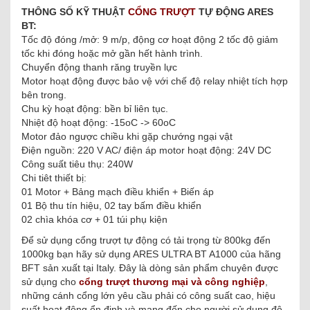
THÔNG SỐ KỸ THUẬT
CỔNG TRƯỢT
TỰ ĐỘNG ARES
BT:
Tốc độ đóng /mở: 9 m/p, động cơ hoạt động 2 tốc độ giảm
tốc khi đóng hoặc mở gần hết hành trình.
Chuyển động thanh răng truyền lực
Motor hoạt động được bảo vệ với chế độ relay nhiệt tích hợp
bên trong.
Chu kỳ hoạt động: bền bỉ liên tục.
Nhiệt độ hoạt động: -15oC -> 60oC
Motor đảo ngược chiều khi gặp chướng ngại vật
Điện nguồn: 220 V AC/ điện áp motor hoạt động: 24V DC
Công suất tiêu thụ: 240W
Chi tiêt thiết bị:
01 Motor + Bảng mạch điều khiển + Biến áp
01 Bộ thu tín hiệu, 02 tay bấm điều khiển
02 chìa khóa cơ + 01 túi phụ kiện
Để sử dụng cổng trượt tự động có tải trọng từ 800kg đến
1000kg bạn hãy sử dụng ARES ULTRA BT A1000 của hãng
BFT sản xuất tại Italy. Đây là dòng sản phẩm chuyên được
sử dụng cho
cổng trượt thương mại và công nghiệp
,
những cánh cổng lớn yêu cầu phải có công suất cao, hiệu
suất hoạt động ổn định và mang đến cho người sử dụng độ