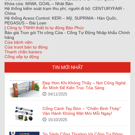
Khóa cửa: MIWA, GOAL – Nhật Bản
Hệ thống kiểm soát trạm thu phí, người đi bộ: CENTURYFAIR -
China
Hệ thống Acess Control: KERI – Mỹ, SUPRIMA - Hàn Quốc,
PEGASUS – Đài Loan
|
Công ty TNHH thiết bị tự động Bảo Phúc
Báo giá Trọn gói Thi công Cửa - Cổng Tự Động Nhập khẩu Chính
hãng
Cửa bệnh viện
Cửa trượt bán tự động
Thanh chắn bariers
Cổng xếp tự động
TIN MỚI NHẤT
Đẹp Hơn Khi Không Thấy – Nơi Công Nghệ
Ẩn Mình Để Kiến Trúc Tỏa Sáng
04/11/2025
Cổng Cánh Tay Đòn – “Chiến Binh Thép”
Vận Hành Không Mệt Mỏi Mỗi Ngày!
15/10/2025
So Sánh Cổng Thường Và Cổng Tự Động