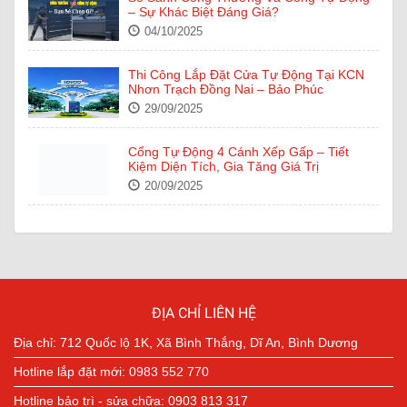
– Sự Khác Biệt Đáng Giá?
04/10/2025
Thi Công Lắp Đặt Cửa Tự Động Tại KCN
Nhơn Trạch Đồng Nai – Bảo Phúc
29/09/2025
Cổng Tự Động 4 Cánh Xếp Gấp – Tiết
Kiệm Diện Tích, Gia Tăng Giá Trị
20/09/2025
Cửa Tự Động NABCO – Công Nghệ Nhật
Bản Tiên Tiến Trong Từng Đường Nét Thiết
Kế
16/09/2025
ĐỊA CHỈ LIÊN HỆ
Địa chỉ: 712 Quốc lộ 1K, Xã Bình Thắng, Dĩ An, Bình Dương
Hotline lắp đặt mới: 0983 552 770
Hotline bảo trì - sửa chữa: 0903 813 317