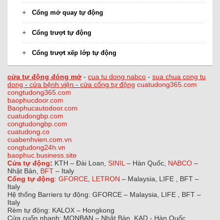
Cổng mở quay tự động
Cổng trượt tự động
Cổng trượt xếp lớp tự động
cửa tự động đóng mở
-
cua tu dong nabco
-
sua chua cong tu
dong
-
cửa bệnh viện
-
cửa cổng tự động
cuatudong365.com
congtudong365.com
baophucdoor.com
Baophucautodoor.com
cuatudongbp.com
congtudongbp.com
cuatudong.co
cuabenhvien.com.vn
congtudong24h.vn
baophuc.business.site
Cửa tự động
:
KTH – Đài Loan,
SINIL
– Hàn Quốc,
NABCO
–
Nhật Bản,
BFT
– Italy
Cổng tự động
:
GFORCE
,
LETRON
– Malaysia, LIFE , BFT –
Italy
Hệ thống Barriers tự động: GFORCE – Malaysia, LIFE , BFT –
Italy
Rèm tự động: KALOX – Hongkong
Cửa cuốn nhanh: MONBAN – Nhật Bản, KAD - Hàn Quốc