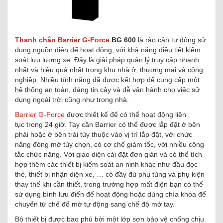
Thanh chắn Barrier G-Force
BG 600
là rào cản tự động sử
dụng nguồn điện để hoạt động, với khả năng điều tiết kiểm
soát lưu lượng xe. Đây là giải pháp quản lý truy cập nhanh
nhất và hiệu quả nhất trong khu nhà ở, thương mại và công
nghiệp. Nhiều tính năng đã được kết hợp để cung cấp một
hệ thống an toàn, đáng tin cậy và dễ vận hành cho việc sử
dụng ngoài trời cũng như trong nhà.
Barrier G-Force
được thiết kế để có thể hoạt động liên
tục trong 24 giờ. Tay cần Barrier có thể được lắp đặt ở bên
phải hoặc ở bên trái tùy thuộc vào vị trí lắp đặt, với chức
năng đóng mở tùy chọn, có cơ chế giảm tốc, với nhiều công
tắc chức năng. Với giao diện cài đặt đơn giản và có thể tích
hợp thêm các thiết bị kiểm soát an ninh khác như đầu đọc
thẻ, thiết bị nhận diện xe, … có đầy đủ phụ tùng và phụ kiện
thay thế khi cần thiết, trong trường hợp mất điện bạn có thể
sử dụng bình lưu điển để hoạt động hoặc dùng chìa khóa để
chuyển từ chế đổ mở tự động sang chế độ mở tay.
Bộ thiết bị được bao phủ bởi một lớp sơn bảo vệ chống chịu