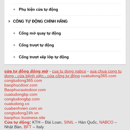
Phụ kiện cửa tự động
CỔNG TỰ ĐỘNG CHÍNH HÃNG
Cổng mở quay tự động
Cổng trượt tự động
Cổng trượt xếp lớp tự động
cửa tự động đóng mở
-
cua tu dong nabco
-
sua chua cong tu
dong
-
cửa bệnh viện
-
cửa cổng tự động
cuatudong365.com
congtudong365.com
baophucdoor.com
Baophucautodoor.com
cuatudongbp.com
congtudongbp.com
cuatudong.co
cuabenhvien.com.vn
congtudong24h.vn
baophuc.business.site
Cửa tự động
:
KTH – Đài Loan,
SINIL
– Hàn Quốc,
NABCO
–
Nhật Bản,
BFT
– Italy