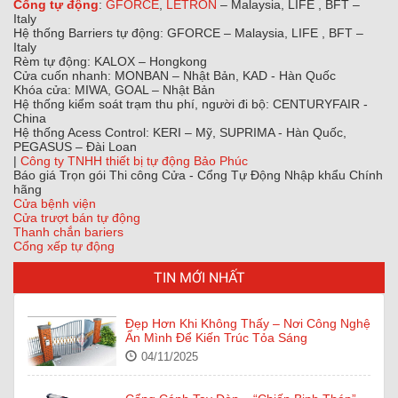
Cổng tự động
:
GFORCE
,
LETRON
– Malaysia, LIFE , BFT –
Italy
Hệ thống Barriers tự động: GFORCE – Malaysia, LIFE , BFT –
Italy
Rèm tự động: KALOX – Hongkong
Cửa cuốn nhanh: MONBAN – Nhật Bản, KAD - Hàn Quốc
Khóa cửa: MIWA, GOAL – Nhật Bản
Hệ thống kiểm soát trạm thu phí, người đi bộ: CENTURYFAIR -
China
Hệ thống Acess Control: KERI – Mỹ, SUPRIMA - Hàn Quốc,
PEGASUS – Đài Loan
|
Công ty TNHH thiết bị tự động Bảo Phúc
Báo giá Trọn gói Thi công Cửa - Cổng Tự Động Nhập khẩu Chính
hãng
Cửa bệnh viện
Cửa trượt bán tự động
Thanh chắn bariers
Cổng xếp tự động
TIN MỚI NHẤT
Đẹp Hơn Khi Không Thấy – Nơi Công Nghệ
Ẩn Mình Để Kiến Trúc Tỏa Sáng
04/11/2025