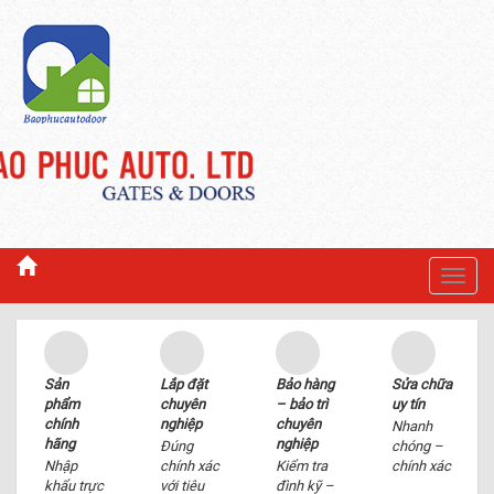
Toggl
navig
Sản
Lắp đặt
Bảo hàng
Sửa chữa
phẩm
chuyên
– bảo trì
uy tín
chính
nghiệp
chuyên
Nhanh
hãng
nghiệp
Đúng
chóng –
Nhập
chính xác
Kiểm tra
chính xác
khẩu trực
với tiêu
đình kỹ –