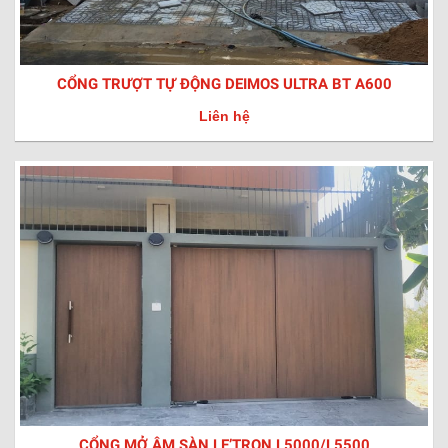
CỔNG TRƯỢT TỰ ĐỘNG DEIMOS ULTRA BT A600
Liên hệ
CỔNG MỞ ÂM SÀN LE’TRON L5000/L5500