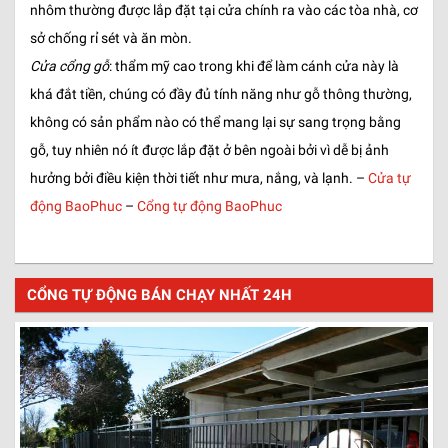
nhôm thường được lắp đặt tại cửa chính ra vào các tòa nhà, cơ
sở chống rỉ sét và ăn mòn.
Cửa cổng gỗ
: thẩm mỹ cao trong khi để làm cánh cửa này là
khá đắt tiền, chúng có đầy đủ tính năng như gỗ thông thường,
không có sản phẩm nào có thể mang lại sự sang trọng bằng
gỗ, tuy nhiên nó ít được lắp đặt ở bên ngoài bởi vì dễ bị ảnh
hưởng bởi điều kiện thời tiết như mưa, nắng, và lạnh. –
Cửa tự
động BaoPhuc
–
Cổng tự động BaoPhuc
CỔNG TỰ ĐỘNG BÁN CHẠY NHẤT 24H