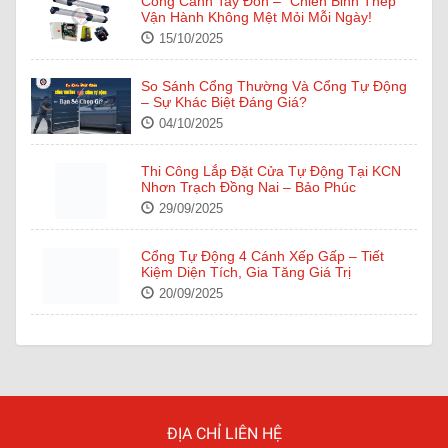
Cổng Cánh Tay Đòn – “Chiến Binh Thép”
Vận Hành Không Mệt Mỏi Mỗi Ngày!
15/10/2025
So Sánh Cổng Thường Và Cổng Tự Động
– Sự Khác Biệt Đáng Giá?
04/10/2025
Thi Công Lắp Đặt Cửa Tự Động Tại KCN
Nhơn Trạch Đồng Nai – Bảo Phúc
29/09/2025
Cổng Tự Động 4 Cánh Xếp Gấp – Tiết
Kiệm Diện Tích, Gia Tăng Giá Trị
20/09/2025
Cửa Tự Động NABCO – Công Nghệ Nhật
Bản Tiên Tiến Trong Từng Đường Nét Thiết
Kế
16/09/2025
ĐỊA CHỈ LIÊN HỆ