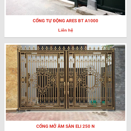
CỔNG TỰ ĐỘNG ARES BT A1000
Liên hệ
CỔNG MỞ ÂM SÀN ELI 250 N