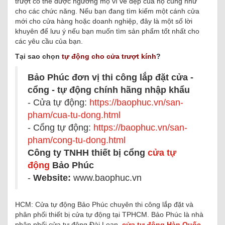
trượt có thể được ngưỡng mộ vì vẻ đẹp của họ cũng như
cho các chức năng. Nếu bạn đang tìm kiếm một cánh cửa
mới cho cửa hàng hoặc doanh nghiệp, đây là một số lời
khuyên để lưu ý nếu bạn muốn tìm sản phẩm tốt nhất cho
các yêu cầu của bạn.
Tại sao chọn
tự động cho cửa trượt kính
?
Bảo Phúc đơn vị thi công lắp đặt cửa -
cổng - tự động chính hãng nhập khẩu
- Cửa tự động:
https://baophuc.vn/san-
pham/cua-tu-dong.html
- Cổng tự động:
https://baophuc.vn/san-
pham/cong-tu-dong.html
Công ty TNHH thiết bị cổng
cửa tự
động
Bảo Phúc
-
Website:
www.baophuc.vn
HCM: Cửa tự động Bảo Phúc chuyên thi công lắp đặt và
phân phối thiết bị cửa tự động tại TPHCM. Bảo Phúc là nhà
phân phối cửa tự động Đài Loan,
cửa tự động Hàn Quốc
,