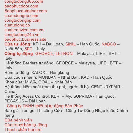
congtudong365.com
baophucdoor.com
Baophucautodoor.com
cuatudongbp.com
congtudongbp.com
cuatudong.co
cuabenhvien.com.vn
congtudong24h.vn
baophuc.business.site
Cửa tự động
:
KTH – Đài Loan,
SINIL
– Hàn Quốc,
NABCO
–
Nhật Bản,
BFT
– Italy
Cổng tự động
:
GFORCE
,
LETRON
– Malaysia, LIFE , BFT –
Italy
Hệ thống Barriers tự động: GFORCE – Malaysia, LIFE , BFT –
Italy
Rèm tự động: KALOX – Hongkong
Cửa cuốn nhanh: MONBAN – Nhật Bản, KAD - Hàn Quốc
Khóa cửa: MIWA, GOAL – Nhật Bản
Hệ thống kiểm soát trạm thu phí, người đi bộ: CENTURYFAIR -
China
Hệ thống Acess Control: KERI – Mỹ, SUPRIMA - Hàn Quốc,
PEGASUS – Đài Loan
|
Công ty TNHH thiết bị tự động Bảo Phúc
Báo giá Trọn gói Thi công Cửa - Cổng Tự Động Nhập khẩu Chính
hãng
Cửa bệnh viện
Cửa trượt bán tự động
Thanh chắn bariers