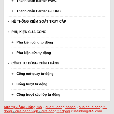
Thanh chắn Barrier FAAC
Thanh chắn Barrier G-FORCE
HỆ THỐNG KIỂM SOÁT TRUY CẬP
PHỤ KIỆN CỬA CỔNG
Phụ kiện cổng tự động
Phụ kiện cửa tự động
CỔNG TỰ ĐỘNG CHÍNH HÃNG
Cổng mở quay tự động
Cổng trượt tự động
Cổng trượt xếp lớp tự động
cửa tự động đóng mở
-
cua tu dong nabco
-
sua chua cong tu
dong
-
cửa bệnh viện
-
cửa cổng tự động
cuatudong365.com