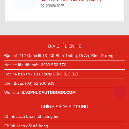
20/09/2025
Cửa Tự Động NABCO – Công Nghệ Nhật
Bản Tiên Tiến Trong Từng Đường Nét Thiết
Kế
16/09/2025
ĐỊA CHỈ LIÊN HỆ
Địa chỉ: 712 Quốc lộ 1K, Xã Bình Thắng, Dĩ An, Bình Dương
Hotline lắp đặt mới: 0983 552 770
Hotline bảo trì - sửa chữa: 0903 813 317
Điện thoại: (08) 62 900 939
Website:
BAOPHUCAUTODOOR.COM
CHÍNH SÁCH SỬ DỤNG
Chính sách bảo mật thông tin
Chính sách đổi trả hàng