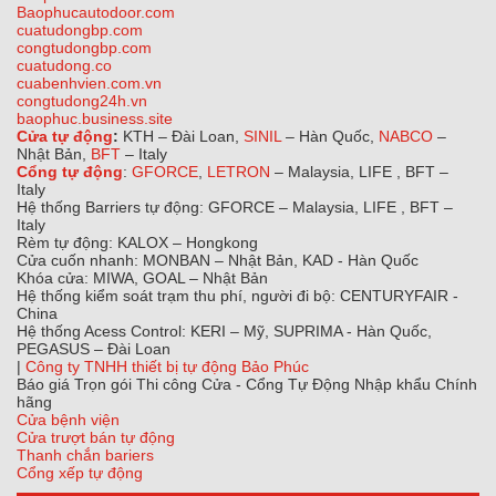
Baophucautodoor.com
cuatudongbp.com
congtudongbp.com
cuatudong.co
cuabenhvien.com.vn
congtudong24h.vn
baophuc.business.site
Cửa tự động
:
KTH – Đài Loan,
SINIL
– Hàn Quốc,
NABCO
–
Nhật Bản,
BFT
– Italy
Cổng tự động
:
GFORCE
,
LETRON
– Malaysia, LIFE , BFT –
Italy
Hệ thống Barriers tự động: GFORCE – Malaysia, LIFE , BFT –
Italy
Rèm tự động: KALOX – Hongkong
Cửa cuốn nhanh: MONBAN – Nhật Bản, KAD - Hàn Quốc
Khóa cửa: MIWA, GOAL – Nhật Bản
Hệ thống kiểm soát trạm thu phí, người đi bộ: CENTURYFAIR -
China
Hệ thống Acess Control: KERI – Mỹ, SUPRIMA - Hàn Quốc,
PEGASUS – Đài Loan
|
Công ty TNHH thiết bị tự động Bảo Phúc
Báo giá Trọn gói Thi công Cửa - Cổng Tự Động Nhập khẩu Chính
hãng
Cửa bệnh viện
Cửa trượt bán tự động
Thanh chắn bariers
Cổng xếp tự động