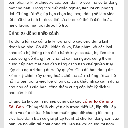
bạn phải ra khỏi chiếc xe của bạn để mở cửa, nó sẽ tự động
mở cho bạn.
Trong thời tiết khắc nghiệt, tiện lợi chỉ phóng
đại.
Chúng tôi sẽ giúp bạn chọn loại hoạt động sẽ làm việc
tốt nhất cho tình hình cụ thể của bạn, có thể là điện hoặc
năng lượng mặt trời được hỗ trợ.
Cổng tự động nhập cảnh
Tự động lối vào cổng là lý tưởng cho các ứng dụng kinh
doanh và nhà.
Có điều khiển từ xa, Bàn phím, và các loại
khác của hệ thống nhà điều hành keyless cửa, họ làm cho
cuộc sống dễ dàng hơn cho tất cả mọi người, cộng thêm
cung cấp bảo mật bạn cần bằng cách hạn chế quyền truy
cập cho người dùng được ủy quyền.
Cho dù bạn đang tìm
kiếm tuỳ chỉnh xây dựng hoặc chế tạo sẵn, chúng tôi có thể
hỗ trợ bạn trong việc lựa chọn các cửa khẩu nhập cảnh đúng
cho nhu cầu của bạn, cộng thêm cung cấp bất kỳ dịch vụ
nào cần thiết.
Chúng tôi là doanh nghiệp cung cấp các
cổng tự động ở
Sài Gòn
.
Chúng tôi là chuyên gia trong thiết kế, lắp đặt, lập
trình và sửa chữa.
Nếu bạn muốn giúp đỡ chúng tôi trong
việc bảo đảm bạn có giải pháp tốt nhất cho bất động sản của
bạn, và nó vẫn để hoạt động tốt, liên hệ với chúng tôi hôm