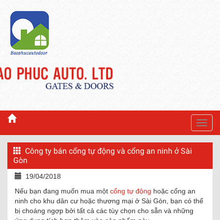
Toggl
navig
Công ty bán cổng tự động và cổng an ninh ở Sài
Gòn
19/04/2018
Nếu bạn đang muốn mua một
cổng tự động
hoặc cổng an
ninh cho khu dân cư hoặc thương mại ở Sài Gòn, bạn có thể
bị choáng ngợp bởi tất cả các tùy chọn cho sẵn và những