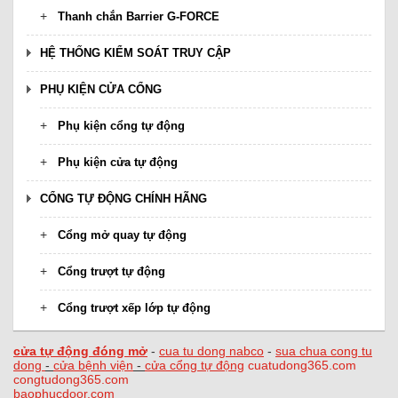
Thanh chắn Barrier G-FORCE
HỆ THỐNG KIỂM SOÁT TRUY CẬP
PHỤ KIỆN CỬA CỔNG
Phụ kiện cổng tự động
Phụ kiện cửa tự động
CỔNG TỰ ĐỘNG CHÍNH HÃNG
Cổng mở quay tự động
Cổng trượt tự động
Cổng trượt xếp lớp tự động
cửa tự động đóng mở
-
cua tu dong nabco
-
sua chua cong tu
dong
-
cửa bệnh viện
-
cửa cổng tự động
cuatudong365.com
congtudong365.com
baophucdoor.com