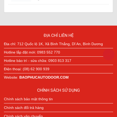
Cửa Tự Động NABCO – Công Nghệ Nhật
Bản Tiên Tiến Trong Từng Đường Nét Thiết
Kế
16/09/2025
ĐỊA CHỈ LIÊN HỆ
Địa chỉ: 712 Quốc lộ 1K, Xã Bình Thắng, Dĩ An, Bình Dương
Hotline lắp đặt mới: 0983 552 770
Hotline bảo trì - sửa chữa: 0903 813 317
Điện thoại: (08) 62 900 939
Website:
BAOPHUCAUTODOOR.COM
CHÍNH SÁCH SỬ DỤNG
Chính sách bảo mật thông tin
Chính sách đổi trả hàng
Chính sách vận chuyển