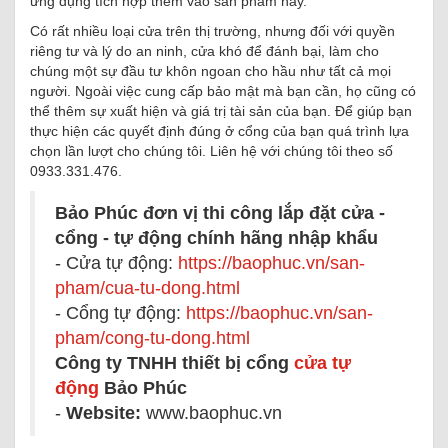
ứng dụng tích hợp thêm vào sản phẩm này.
Có rất nhiều loại cửa trên thị trường, nhưng đối với quyền
riêng tư và lý do an ninh, cửa khó để đánh bại, làm cho
chúng một sự đầu tư khôn ngoan cho hầu như tất cả mọi
người.
Ngoài việc cung cấp bảo mật mà bạn cần, họ cũng có
thể thêm sự xuất hiện và giá trị tài sản của bạn.
Để giúp bạn
thực hiện các quyết định đúng ở cổng của bạn quá trình lựa
chọn lần lượt cho chúng tôi.
Liên hệ với chúng tôi theo số
0933.331.476.
Bảo Phúc đơn vị thi công lắp đặt cửa -
cổng - tự động chính hãng nhập khẩu
- Cửa tự động:
https://baophuc.vn/san-
pham/cua-tu-dong.html
- Cổng tự động:
https://baophuc.vn/san-
pham/cong-tu-dong.html
Công ty TNHH thiết bị cổng
cửa tự
động
Bảo Phúc
-
Website:
www.baophuc.vn