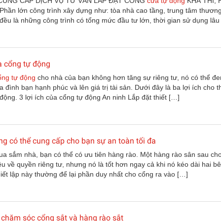
CUNG CẤP DỊCH VỤ TƯ VẤN LẮP ĐẶT CỔNG
cửa tự động
KHẢ THI, 
hần lớn công trình xây dựng như: tòa nhà cao tầng, trung tâm thươn
ị đều là những công trình có tổng mức đầu tư lớn, thời gian sử dụng lâu 
ủa cổng tự động
ổng tự động
cho nhà của bạn không hơn tăng sự riêng tư, nó có thể đe
ia đình bạn hạnh phúc và lên giá trị tài sản. Dưới đây là ba lợi ích cho 
động. 3 lợi ích của cổng tự động An ninh Lắp đặt thiết […]
g có thể cung cấp cho bạn sự an toàn tối đa
ua sắm nhà, bạn có thể có ưu tiên hàng rào. Một hàng rào sân sau cho
ều về quyền riêng tư, nhưng nó là tốt hơn ngay cả khi nó kéo dài hai b
iết lập này thường để lại phần duy nhất cho cổng ra vào […]
chăm sóc cổng sắt và hàng rào sắt