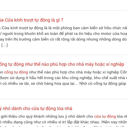
a Cửa kính trượt tự động là gì ?
 Cửa kính trượt tự động là là một phòng ban cảm biến sở hữu chức n
t/ người trong khuôn khổ an toàn để phát ra tín hiệu cho motor cửa hoạ
ay trên thị trường cảm biến có rất rộng rãi dòng nhưng những dòng d
 […]
ổng tự động như thế nào phù hợp cho nhà máy hoặc xí nghiệp
họn
cổng tự động
như thế nào phù hợp cho nhà máy hoặc xí nghiệp Cổn
được sử dụng ở hầu hết trong các khu công nghiệp, khu chế xuất nhà
ơi có nhiều xe tải, xe chở hàng hóa qua lại… Nhờ có cổng tự động giúp
ý nhỏ dành cho cửa tự động tòa nhà
 giới thiệu cho quý khách những lưu ý nhỏ dành cho
cửa tự động
tòa n
 nhiều dạng cũng như có nhiều vị trí lắp đặt khác nhau. Hiện nay nhữ