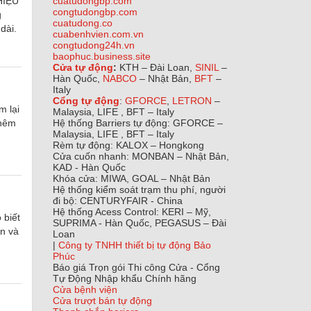
HIỆU
cuatudongbp.com
congtudongbp.com
g
cuatudong.co
dài.
cuabenhvien.com.vn
congtudong24h.vn
baophuc.business.site
Cửa tự động
:
KTH – Đài Loan,
SINIL
–
Hàn Quốc,
NABCO
– Nhật Bản,
BFT
–
Italy
Cổng tự động
:
GFORCE
,
LETRON
–
m lại
Malaysia, LIFE , BFT – Italy
thêm
Hệ thống Barriers tự động: GFORCE –
Malaysia, LIFE , BFT – Italy
Rèm tự động: KALOX – Hongkong
Cửa cuốn nhanh: MONBAN – Nhật Bản,
KAD - Hàn Quốc
Khóa cửa: MIWA, GOAL – Nhật Bản
Hệ thống kiểm soát trạm thu phí, người
đi bộ: CENTURYFAIR - China
Hệ thống Acess Control: KERI – Mỹ,
 biết
SUPRIMA - Hàn Quốc, PEGASUS – Đài
ên và
Loan
|
Công ty TNHH thiết bị tự động Bảo
Phúc
Báo giá Trọn gói Thi công Cửa - Cổng
Tự Động Nhập khẩu Chính hãng
Cửa bệnh viện
Cửa trượt bán tự động