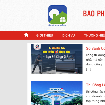
GIỚI THIỆU
DỊCH VỤ
THƯƠNG HIỆ
So Sánh Cổ
cổng tự động
nhà mà còn l
dụng cổng m
[…]
Thi Công L
thi công lắp
cho doanh n
tập trung nh