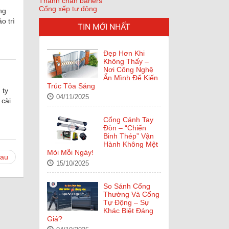
Thanh chắn bariers
Cổng xếp tự động
ng
o trì
TIN MỚI NHẤT
Đẹp Hơn Khi
Không Thấy –
Nơi Công Nghệ
Ẩn Mình Để Kiến
Trúc Tỏa Sáng
 ty
04/11/2025
 cài
Cổng Cánh Tay
Đòn – “Chiến
Binh Thép” Vận
Hành Không Mệt
Mỏi Mỗi Ngày!
sau
15/10/2025
So Sánh Cổng
Thường Và Cổng
Tự Động – Sự
Khác Biệt Đáng
Giá?