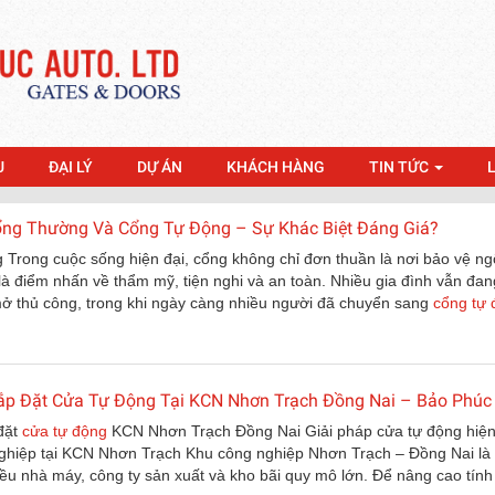
U
ĐẠI LÝ
DỰ ÁN
KHÁCH HÀNG
TIN TỨC
ng Thường Và Cổng Tự Động – Sự Khác Biệt Đáng Giá?
 Trong cuộc sống hiện đại, cổng không chỉ đơn thuần là nơi bảo vệ ng
à điểm nhấn về thẩm mỹ, tiện nghi và an toàn. Nhiều gia đình vẫn đan
ở thủ công, trong khi ngày càng nhiều người đã chuyển sang
cổng tự 
ắp Đặt Cửa Tự Động Tại KCN Nhơn Trạch Đồng Nai – Bảo Phúc
 đặt
cửa tự động
KCN Nhơn Trạch Đồng Nai Giải pháp cửa tự động hiện
ghiệp tại KCN Nhơn Trạch Khu công nghiệp Nhơn Trạch – Đồng Nai là 
iều nhà máy, công ty sản xuất và kho bãi quy mô lớn. Để nâng cao tính