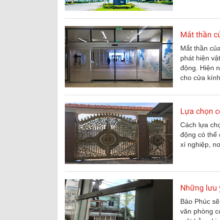
Mắt thần củ
Mắt thần của
phát hiện vậ
động. Hiện n
cho cửa kính
Lựa chọn c
Cách lựa c
động có thể 
xí nghiệp, n
Những lưu 
Bảo Phúc sẽ
văn phòng có