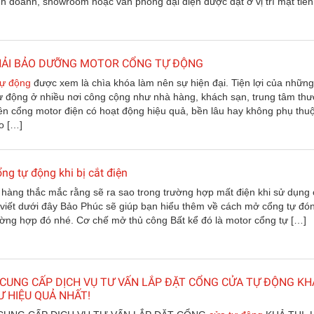
h doanh, showroom hoặc văn phòng đại diện được đặt ở vị trí mặt tiền
PHẢI BẢO DƯỠNG MOTOR CỔNG TỰ ĐỘNG
tự động
được xem là chìa khóa làm nên sự hiện đại. Tiện lợi của những
ự động ở nhiều nơi công cộng như nhà hàng, khách sạn, trung tâm th
ên cổng motor điện có hoạt động hiệu quả, bền lâu hay không phụ thu
o […]
g tự động khi bị cắt điện
hàng thắc mắc rằng sẽ ra sao trong trường hợp mất điện khi sử dụng
 viết dưới đây Bảo Phúc sẽ giúp bạn hiểu thêm về cách mở cổng tự đó
ờng hợp đó nhé. Cơ chế mở thủ công Bất kể đó là motor cổng tự […]
CUNG CẤP DỊCH VỤ TƯ VẤN LẮP ĐẶT CỔNG CỬA TỰ ĐỘNG KH
Ư HIỆU QUẢ NHẤT!