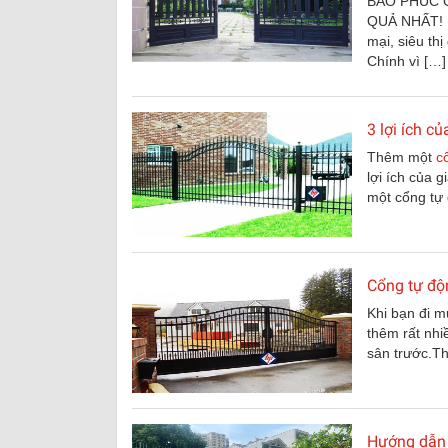
BẢO PHÚC 
QUẢ NHẤT! P
mại, siêu th
Chính vì […]
3 lợi ích c
Thêm một
c
lợi ích của g
một cổng tự 
Cổng tự độn
Khi bạn đi m
thêm rất nhi
sân trước.Th
Hướng dẫn 