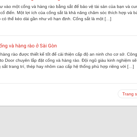
ư vào một cổng và hàng rào bằng sắt để bảo vệ tài sản của bạn và cu
cổ điển. Một lợi ích của cổng sắt là khả năng chăm sóc thích hợp và bả
o có thể kéo dài gần như vô hạn định. Cổng sắt là một […]
ổng và hàng rào ở Sài Gòn
hàng rào được thiết kế tốt để cải thiện cấp độ an ninh cho cơ sở. Công
o Door chuyên lắp đặt cổng và hàng rào. Đội ngũ giàu kinh nghiệm sẽ
 sắt trang trí, thép hay nhôm cao cấp hệ thống phù hợp riêng với […]
Trang 