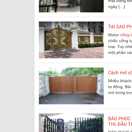
mặt bằng kin
ngày […]
TẠI SAO 
Motor
cổng 
chiếc cổng t
mại. Tuy nhi
một phần và
Cách mở cổn
Nhiều khách 
tự động. Bài
mở trong trư
BẢO PHÚC 
THI, ĐẦU T