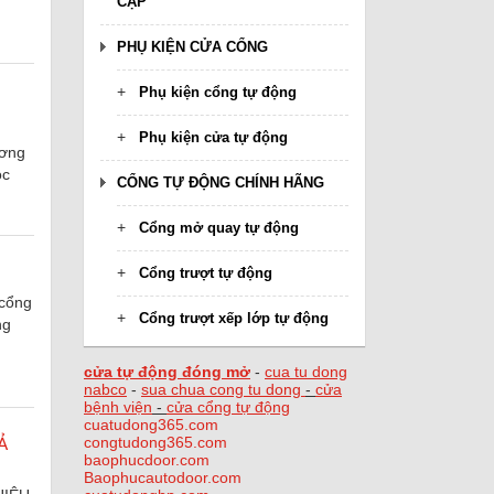
CẬP
PHỤ KIỆN CỬA CỔNG
Phụ kiện cổng tự động
Phụ kiện cửa tự động
ương
ộc
CỔNG TỰ ĐỘNG CHÍNH HÃNG
Cổng mở quay tự động
Cổng trượt tự động
 cổng
Cổng trượt xếp lớp tự động
ng
cửa tự động đóng mở
-
cua tu dong
nabco
-
sua chua cong tu dong
-
cửa
bệnh viện
-
cửa cổng tự động
cuatudong365.com
Ả
congtudong365.com
baophucdoor.com
Baophucautodoor.com