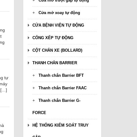
Cửa mở trượt gấp tự động
Cửa mở xoay tự động
CỬA BỆNH VIỆN TỰ ĐỘNG
ăng
t
CỔNG XẾP TỰ ĐỘNG
ùng
CỘT CHẮN XE (BOLLARD)
THANH CHẮN BARRIER
Thanh chắn Barrier BFT
g tự
 máy
Thanh chắn Barrier FAAC
 […]
Thanh chắn Barrier G-
FORCE
hà
HỆ THỐNG KIỂM SOÁT TRUY
ng